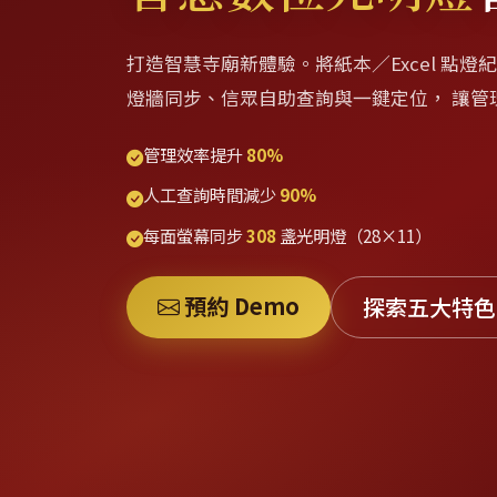
打造智慧寺廟新體驗。將紙本／Excel 點燈
燈牆同步、信眾自助查詢與一鍵定位， 讓管
管理效率提升
80%
人工查詢時間減少
90%
每面螢幕同步
308
盞光明燈（28×11）
預約 Demo
探索五大特色