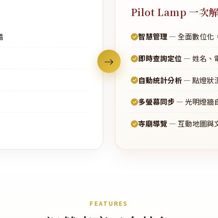
Pilot Lamp 一次
錯
智慧管理
— 全面數位化
即時查詢定位
— 姓名、
自動統計分析
— 點燈狀
多螢幕同步
— 光明燈牆
寺廟導覽
— 互動地圖與
FEATURES