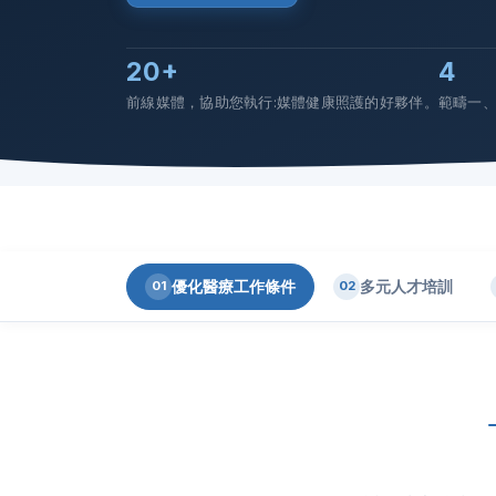
20+
4
前線媒體，協助您執行:媒體健康照護的好夥伴。
範疇一
優化醫療工作條件
多元人才培訓
01
02