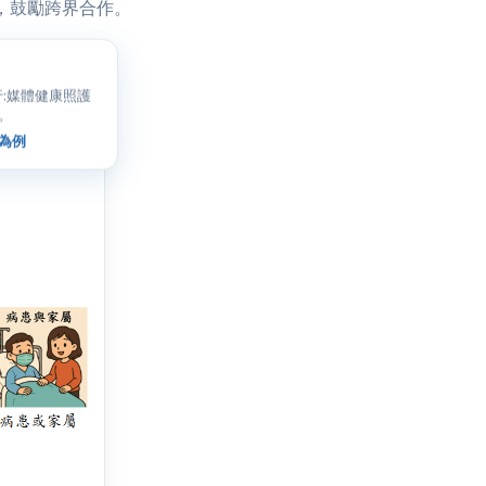
，鼓勵跨界合作。
:媒體健康照護
。
為例