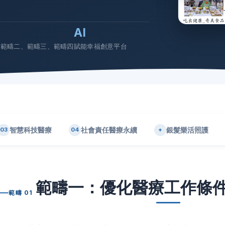
AI
、範疇二、範疇三、範疇四
賦能幸福創意平台
智慧科技醫療
社會責任醫療永續
銀髮樂活照護
03
04
+
範疇一：優化醫療工作條
範疇 01