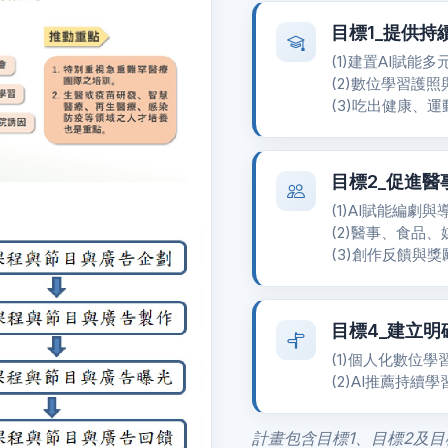
目標1_提供
(1)建置AI賦能
(2)數位學習護照
(3)吃出健康、
目標2_促進
(1)AI賦能編劇
(2)醫事、食品
(3)創作反饋與獎
目標4_建立
(1)個人化數位學
(2)AI推薦持續
計畫包含目標1、目標2及